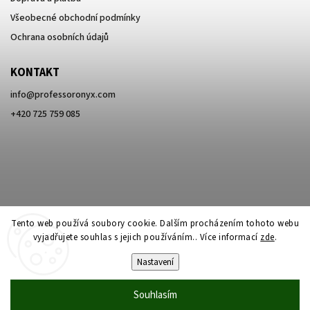
Všeobecné obchodní podmínky
Ochrana osobních údajů
KONTAKT
info
@
professoronyx.com
+420 725 759 085
Tento web používá soubory cookie. Dalším procházením tohoto webu
vyjadřujete souhlas s jejich používáním.. Více informací
zde
.
Nastavení
Copyright 2026
Professor Onyx
. Všechna práva vyhrazena.
Souhlasím
Vytvořil
Shoptet
| Design
Shoptak.cz