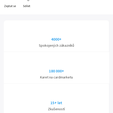
Zeptat se
Sdílet
4000+
Spokojených zákazníků
180 000+
Karet na cardmarketu
15+ let
Zkušeností