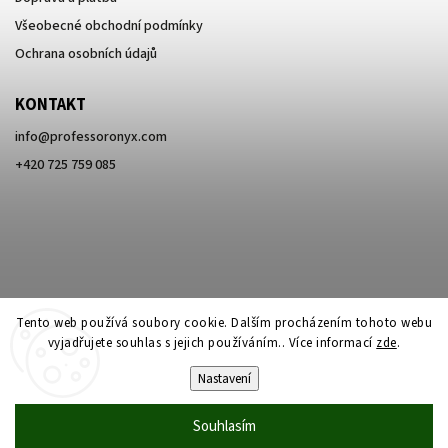
Všeobecné obchodní podmínky
Ochrana osobních údajů
KONTAKT
info
@
professoronyx.com
+420 725 759 085
Tento web používá soubory cookie. Dalším procházením tohoto webu
vyjadřujete souhlas s jejich používáním.. Více informací
zde
.
Nastavení
Copyright 2026
Professor Onyx
. Všechna práva vyhrazena.
Souhlasím
Vytvořil
Shoptet
| Design
Shoptak.cz