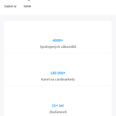
Zeptat se
Sdílet
4000+
Spokojených zákazníků
180 000+
Karet na cardmarketu
15+ let
Zkušeností