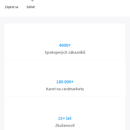
Zeptat se
Sdílet
4000+
Spokojených zákazníků
180 000+
Karet na cardmarketu
15+ let
Zkušeností