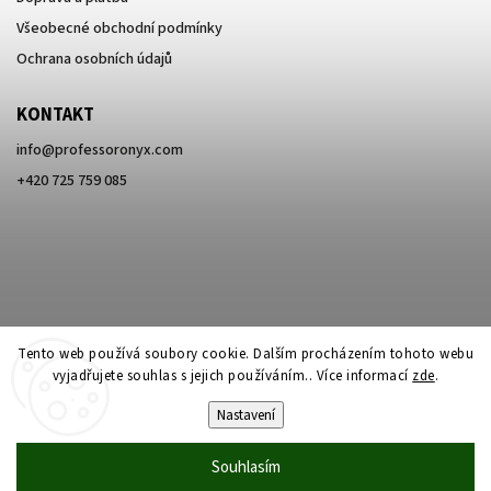
Všeobecné obchodní podmínky
Ochrana osobních údajů
KONTAKT
info
@
professoronyx.com
+420 725 759 085
Tento web používá soubory cookie. Dalším procházením tohoto webu
vyjadřujete souhlas s jejich používáním.. Více informací
zde
.
Nastavení
Copyright 2026
Professor Onyx
. Všechna práva vyhrazena.
Souhlasím
Vytvořil
Shoptet
| Design
Shoptak.cz