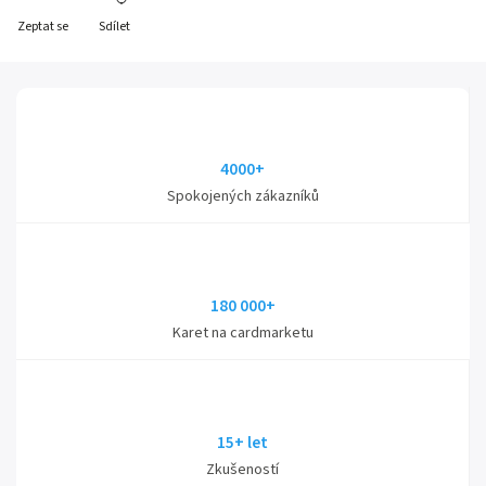
Zeptat se
Sdílet
4000+
Spokojených zákazníků
180 000+
Karet na cardmarketu
15+ let
Zkušeností