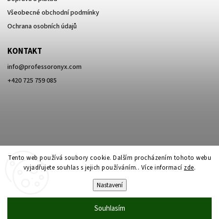
Všeobecné obchodní podmínky
Ochrana osobních údajů
KONTAKT
info
@
professoronyx.com
+420 725 759 085
Tento web používá soubory cookie. Dalším procházením tohoto webu
vyjadřujete souhlas s jejich používáním.. Více informací
zde
.
Nastavení
Copyright 2026
Professor Onyx
. Všechna práva vyhrazena.
Souhlasím
Vytvořil
Shoptet
| Design
Shoptak.cz