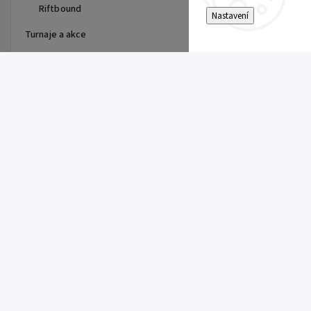
Riftbound
Nastavení
Turnaje a akce
Top 10 produktů
Dragon Shield - stránka do
alba
15 Kč
Single Toploader
5 Kč
Clemont's Quick Wit (SSP 167)
5 Kč
Pitch Black Booster
149 Kč
Super Electric Breaker Booster