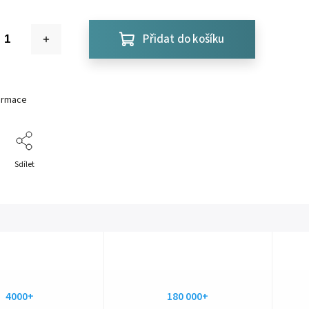
Přidat do košíku
formace
Sdílet
4000+
180 000+