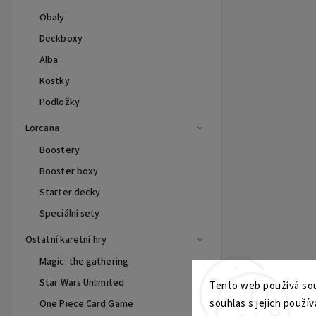
Obaly
Deckboxy
Alba
Kostky
Podložky
Lorcana
Boostery
Booster boxy
Starter decky
Speciální sety
Ostatní karetní hry
Magic: the gathering
Star Wars Unlimited
Tento web používá sou
souhlas s jejich použív
One Piece Card Game