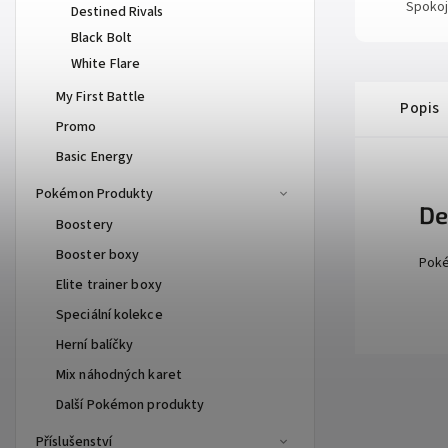
Spokoj
Destined Rivals
Black Bolt
White Flare
My First Battle
Popis
Promo
Basic Energy
Pokémon Produkty
De
Boostery
Booster boxy
Poké
Elite trainer boxy
Speciální kolekce
Herní balíčky
Mix náhodných karet
Další Pokémon produkty
Příslušenství