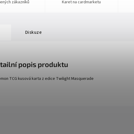
ených zákazníků
Karet na cardmarketu
Diskuze
tailní popis produktu
mon TCG kusová karta z edice
Twilight Masquerade