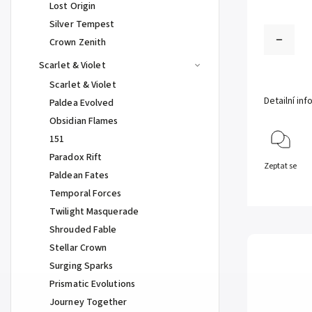
Lost Origin
Silver Tempest
Crown Zenith
Scarlet & Violet
Scarlet & Violet
Detailní in
Paldea Evolved
Obsidian Flames
151
Paradox Rift
Zeptat se
Paldean Fates
Temporal Forces
Twilight Masquerade
Shrouded Fable
Stellar Crown
Surging Sparks
Prismatic Evolutions
Journey Together