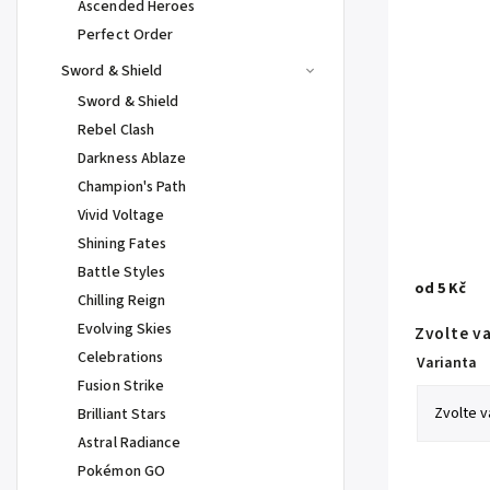
Ascended Heroes
Perfect Order
Sword & Shield
Sword & Shield
Rebel Clash
Darkness Ablaze
Champion's Path
Vivid Voltage
Shining Fates
Battle Styles
od
5 Kč
Chilling Reign
Evolving Skies
Zvolte v
Celebrations
Varianta
Fusion Strike
Brilliant Stars
Astral Radiance
Pokémon GO