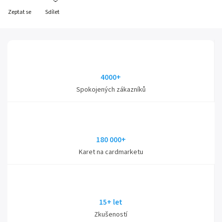
Zeptat se
Sdílet
4000+
Spokojených zákazníků
180 000+
Karet na cardmarketu
15+ let
Zkušeností