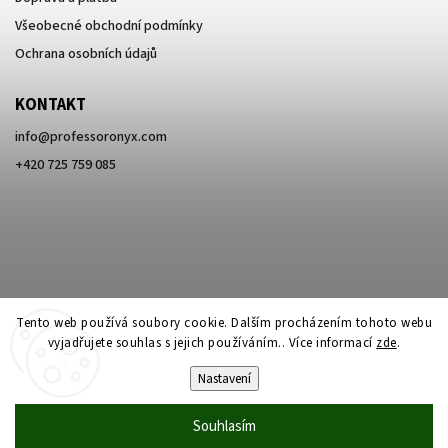
Všeobecné obchodní podmínky
Ochrana osobních údajů
KONTAKT
info
@
professoronyx.com
+420 725 759 085
Tento web používá soubory cookie. Dalším procházením tohoto webu
vyjadřujete souhlas s jejich používáním.. Více informací
zde
.
Nastavení
Copyright 2026
Professor Onyx
. Všechna práva vyhrazena.
Souhlasím
Vytvořil
Shoptet
| Design
Shoptak.cz