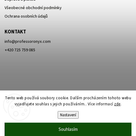
Všeobecné obchodní podmínky
Ochrana osobních údajů
KONTAKT
info
@
professoronyx.com
+420 725 759 085
Tento web používá soubory cookie. Dalším procházením tohoto webu
vyjadřujete souhlas s jejich používáním.. Více informací
zde
.
Nastavení
Copyright 2026
Professor Onyx
. Všechna práva vyhrazena.
Souhlasím
Vytvořil
Shoptet
| Design
Shoptak.cz