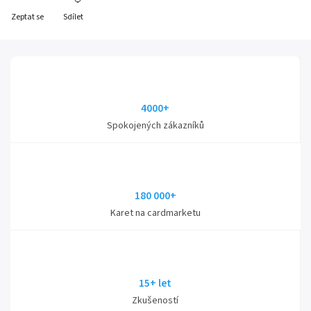
Zeptat se
Sdílet
4000+
Spokojených zákazníků
180 000+
Karet na cardmarketu
15+ let
Zkušeností