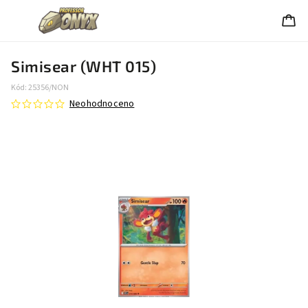
Simisear (WHT 015)
Kód:
25356/NON
Neohodnoceno