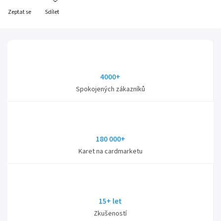
Zeptat se
Sdílet
4000+
Spokojených zákazníků
180 000+
Karet na cardmarketu
15+ let
Zkušeností