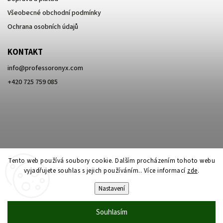
Všeobecné obchodní podmínky
Ochrana osobních údajů
KONTAKT
info
@
professoronyx.com
+420 725 759 085
Tento web používá soubory cookie. Dalším procházením tohoto webu
vyjadřujete souhlas s jejich používáním.. Více informací
zde
.
Nastavení
Copyright 2026
Professor Onyx
. Všechna práva vyhrazena.
Souhlasím
Vytvořil
Shoptet
| Design
Shoptak.cz