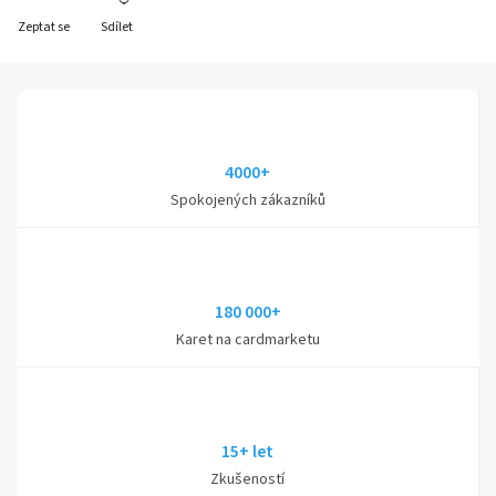
Zeptat se
Sdílet
4000+
Spokojených zákazníků
180 000+
Karet na cardmarketu
15+ let
Zkušeností