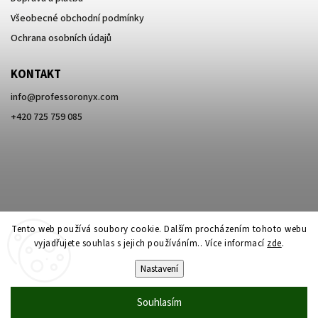
Všeobecné obchodní podmínky
Ochrana osobních údajů
KONTAKT
info
@
professoronyx.com
+420 725 759 085
Tento web používá soubory cookie. Dalším procházením tohoto webu
vyjadřujete souhlas s jejich používáním.. Více informací
zde
.
Nastavení
Copyright 2026
Professor Onyx
. Všechna práva vyhrazena.
Souhlasím
Vytvořil
Shoptet
| Design
Shoptak.cz