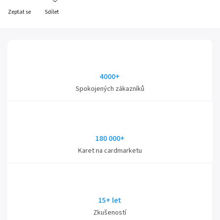
Zeptat se
Sdílet
4000+
Spokojených zákazníků
180 000+
Karet na cardmarketu
15+ let
Zkušeností