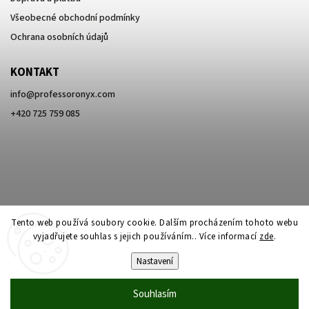
Všeobecné obchodní podmínky
Ochrana osobních údajů
KONTAKT
info
@
professoronyx.com
+420 725 759 085
Tento web používá soubory cookie. Dalším procházením tohoto webu
vyjadřujete souhlas s jejich používáním.. Více informací
zde
.
Nastavení
Copyright 2026
Professor Onyx
. Všechna práva vyhrazena.
Souhlasím
Vytvořil
Shoptet
| Design
Shoptak.cz