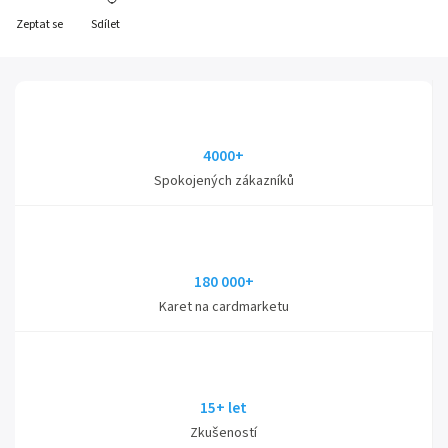
Zeptat se
Sdílet
4000+
Spokojených zákazníků
180 000+
Karet na cardmarketu
15+ let
Zkušeností