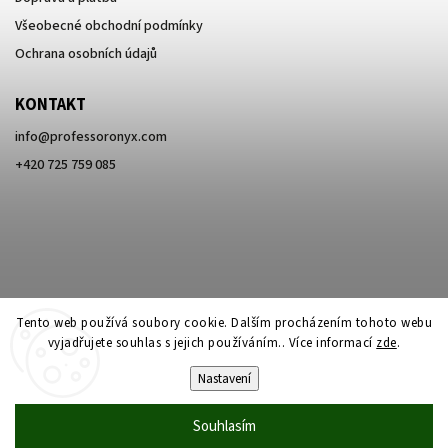
Všeobecné obchodní podmínky
Ochrana osobních údajů
KONTAKT
info
@
professoronyx.com
+420 725 759 085
Tento web používá soubory cookie. Dalším procházením tohoto webu
vyjadřujete souhlas s jejich používáním.. Více informací
zde
.
Nastavení
Copyright 2026
Professor Onyx
. Všechna práva vyhrazena.
Souhlasím
Vytvořil
Shoptet
| Design
Shoptak.cz