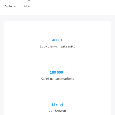
Zeptat se
Sdílet
4000+
Spokojených zákazníků
180 000+
Karet na cardmarketu
15+ let
Zkušeností