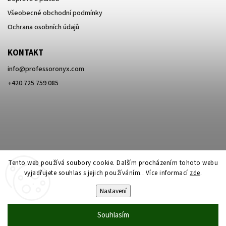
Všeobecné obchodní podmínky
Ochrana osobních údajů
KONTAKT
info
@
professoronyx.com
+420 725 759 085
Tento web používá soubory cookie. Dalším procházením tohoto webu
vyjadřujete souhlas s jejich používáním.. Více informací
zde
.
Nastavení
Copyright 2026
Professor Onyx
. Všechna práva vyhrazena.
Souhlasím
Vytvořil
Shoptet
| Design
Shoptak.cz