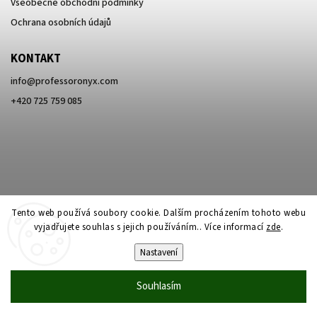
Všeobecné obchodní podmínky
Ochrana osobních údajů
KONTAKT
info
@
professoronyx.com
+420 725 759 085
Tento web používá soubory cookie. Dalším procházením tohoto webu
vyjadřujete souhlas s jejich používáním.. Více informací
zde
.
Nastavení
Copyright 2026
Professor Onyx
. Všechna práva vyhrazena.
Souhlasím
Vytvořil
Shoptet
| Design
Shoptak.cz