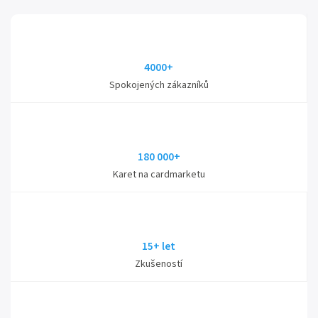
4000+
Spokojených zákazníků
180 000+
Karet na cardmarketu
15+ let
Zkušeností