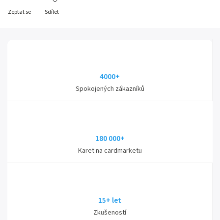
Zeptat se
Sdílet
4000+
Spokojených zákazníků
180 000+
Karet na cardmarketu
15+ let
Zkušeností