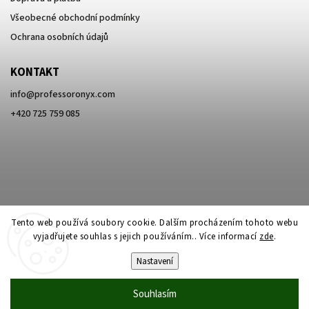
Všeobecné obchodní podmínky
Ochrana osobních údajů
KONTAKT
info
@
professoronyx.com
+420 725 759 085
Tento web používá soubory cookie. Dalším procházením tohoto webu
vyjadřujete souhlas s jejich používáním.. Více informací
zde
.
Nastavení
Copyright 2026
Professor Onyx
. Všechna práva vyhrazena.
Souhlasím
Vytvořil
Shoptet
| Design
Shoptak.cz