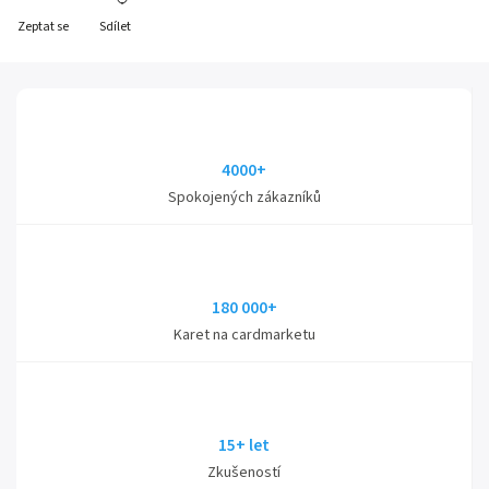
Zeptat se
Sdílet
4000+
Spokojených zákazníků
180 000+
Karet na cardmarketu
15+ let
Zkušeností