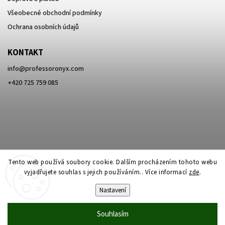
Všeobecné obchodní podmínky
Ochrana osobních údajů
KONTAKT
info
@
professoronyx.com
+420 725 759 085
Tento web používá soubory cookie. Dalším procházením tohoto webu
vyjadřujete souhlas s jejich používáním.. Více informací
zde
.
Nastavení
Copyright 2026
Professor Onyx
. Všechna práva vyhrazena.
Souhlasím
Vytvořil
Shoptet
| Design
Shoptak.cz