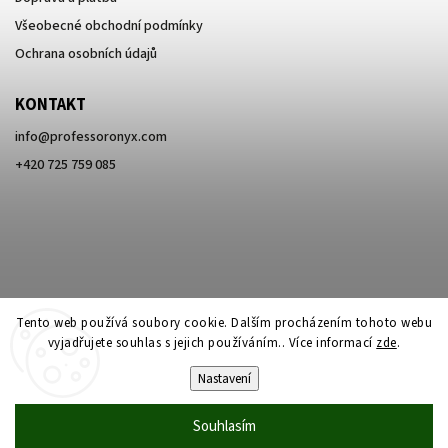
Všeobecné obchodní podmínky
Ochrana osobních údajů
KONTAKT
info
@
professoronyx.com
+420 725 759 085
Tento web používá soubory cookie. Dalším procházením tohoto webu
vyjadřujete souhlas s jejich používáním.. Více informací
zde
.
Nastavení
Copyright 2026
Professor Onyx
. Všechna práva vyhrazena.
Souhlasím
Vytvořil
Shoptet
| Design
Shoptak.cz