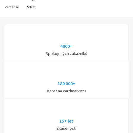
Zeptat se
Sdílet
4000+
Spokojených zákazníků
180 000+
Karet na cardmarketu
15+ let
Zkušeností