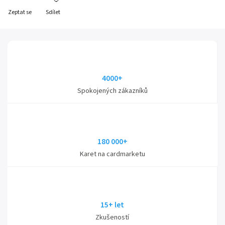
Zeptat se
Sdílet
4000+
Spokojených zákazníků
180 000+
Karet na cardmarketu
15+ let
Zkušeností