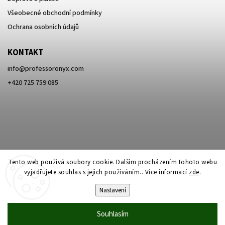
Všeobecné obchodní podmínky
Ochrana osobních údajů
KONTAKT
info
@
professoronyx.com
+420 725 759 085
Tento web používá soubory cookie. Dalším procházením tohoto webu
vyjadřujete souhlas s jejich používáním.. Více informací
zde
.
Nastavení
Copyright 2026
Professor Onyx
. Všechna práva vyhrazena.
Souhlasím
Vytvořil
Shoptet
| Design
Shoptak.cz