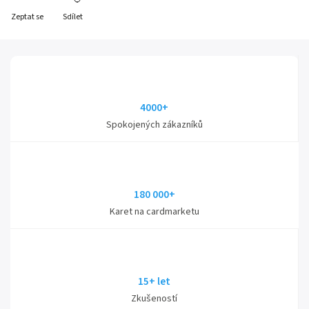
Zeptat se
Sdílet
4000+
Spokojených zákazníků
180 000+
Karet na cardmarketu
15+ let
Zkušeností