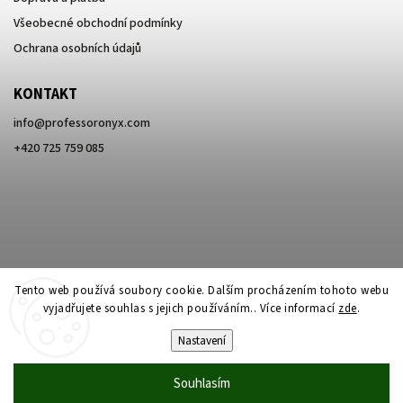
Všeobecné obchodní podmínky
Ochrana osobních údajů
KONTAKT
info
@
professoronyx.com
+420 725 759 085
Tento web používá soubory cookie. Dalším procházením tohoto webu
vyjadřujete souhlas s jejich používáním.. Více informací
zde
.
Nastavení
Copyright 2026
Professor Onyx
. Všechna práva vyhrazena.
Souhlasím
Vytvořil
Shoptet
| Design
Shoptak.cz