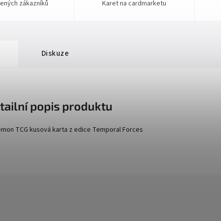
ených zákazníků
Karet na cardmarketu
Diskuze
tailní popis produktu
mon TCG kusová karta z edice
Temporal Forces