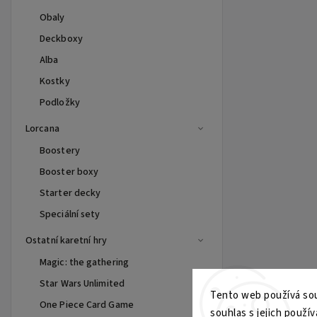
Obaly
Deckboxy
Alba
Kostky
Podložky
Lorcana
Boostery
Booster boxy
Starter decky
Speciální sety
Ostatní karetní hry
Magic: the gathering
Star Wars Unlimited
Tento web používá sou
One Piece Card Game
souhlas s jejich použív