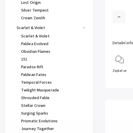
Lost Origin
Silver Tempest
Crown Zenith
Scarlet & Violet
Scarlet & Violet
Detailní in
Paldea Evolved
Obsidian Flames
151
Paradox Rift
Zeptat se
Paldean Fates
Temporal Forces
Twilight Masquerade
Shrouded Fable
Stellar Crown
Surging Sparks
Prismatic Evolutions
Journey Together