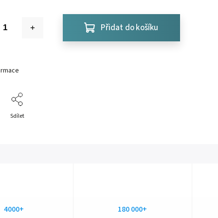
Přidat do košíku
formace
Sdílet
4000+
180 000+