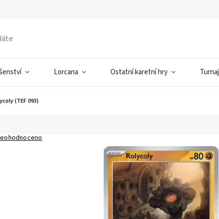
ušenství
Lorcana
Ostatní karetní hry
Turnaj
ycoly (TEF 093)
eohodnoceno