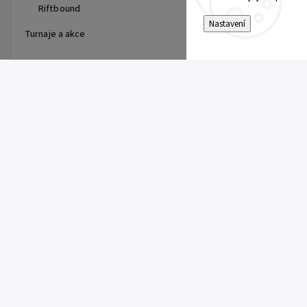
Riftbound
Nastavení
Turnaje a akce
Top 10 produktů
Pitch Black Booster
149 Kč
Pokémon UP: Single Pikachu
Toploader
10 Kč
Rowlet (SFA 003)
5 Kč
Team Rocket's Archer (DRI 170)
10 Kč
Team Rocket's Murkrow (DRI