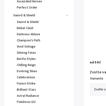
Ascended Heroes
Perfect Order
Sword & Shield
Sword & Shield
Rebel Clash
Darkness Ablaze
Champion's Path
Vivid Voltage
Shining Fates
Battle Styles
od
5 Kč
Chilling Reign
Evolving Skies
Zvolte v
Celebrations
Varianta
Fusion Strike
Brilliant Stars
Astral Radiance
Pokémon GO