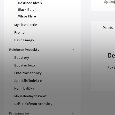
Spokoj
Destined Rivals
Black Bolt
White Flare
My First Battle
Popis
Promo
Basic Energy
Pokémon Produkty
De
Boostery
Booster boxy
Poké
Elite trainer boxy
Speciální kolekce
Herní balíčky
Mix náhodných karet
Další Pokémon produkty
Příslušenství