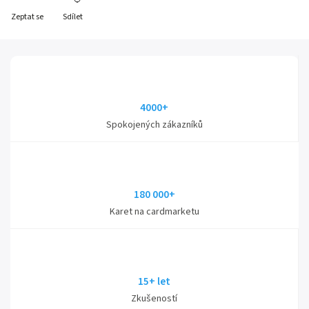
Zeptat se
Sdílet
4000+
Spokojených zákazníků
180 000+
Karet na cardmarketu
15+ let
Zkušeností