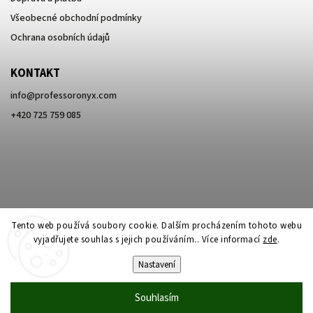
Všeobecné obchodní podmínky
Ochrana osobních údajů
KONTAKT
info
@
professoronyx.com
+420 725 759 085
Tento web používá soubory cookie. Dalším procházením tohoto webu
vyjadřujete souhlas s jejich používáním.. Více informací
zde
.
Nastavení
Copyright 2026
Professor Onyx
. Všechna práva vyhrazena.
Souhlasím
Vytvořil
Shoptet
| Design
Shoptak.cz