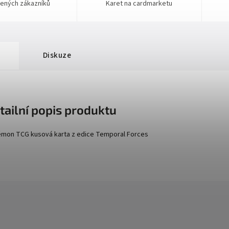
ených zákazníků
Karet na cardmarketu
Diskuze
tailní popis produktu
mon TCG kusová karta z edice
Temporal Forces