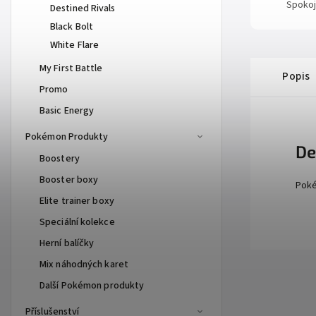
Spokoj
Destined Rivals
Black Bolt
White Flare
My First Battle
Popis
Promo
Basic Energy
Pokémon Produkty
De
Boostery
Booster boxy
Poké
Elite trainer boxy
Speciální kolekce
Herní balíčky
Mix náhodných karet
Další Pokémon produkty
Příslušenství