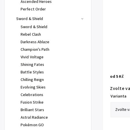
Ascended Heroes
Perfect Order
Sword & Shield
Sword & Shield
Rebel Clash
Darkness Ablaze
Champion's Path
Vivid Voltage
Shining Fates
Battle Styles
od
5 Kč
Chilling Reign
Evolving Skies
Zvolte v
Celebrations
Varianta
Fusion Strike
Brilliant Stars
Astral Radiance
Pokémon GO