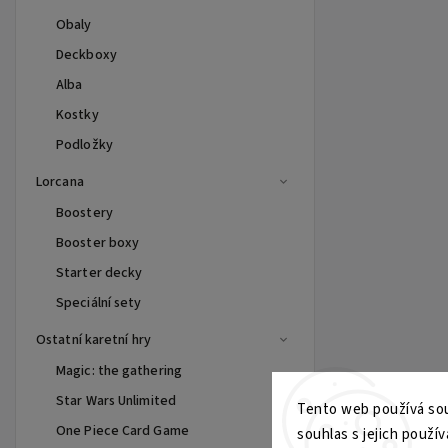
Obaly
Deckboxy
Alba
Kostky
Podložky
Lorcana
Boostery
Booster boxy
Starter decky
Speciální sety
Ostatní karetní hry
Magic: the gathering
Star Wars Unlimited
Tento web používá sou
One Piece Card Game
souhlas s jejich použív