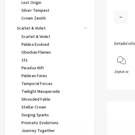
Lost Origin
Silver Tempest
Crown Zenith
Scarlet & Violet
Scarlet & Violet
Detailní in
Paldea Evolved
Obsidian Flames
151
Paradox Rift
Zeptat se
Paldean Fates
Temporal Forces
Twilight Masquerade
Shrouded Fable
Stellar Crown
Surging Sparks
Prismatic Evolutions
Journey Together