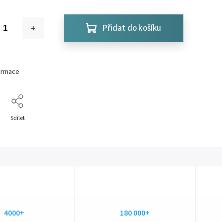
Přidat do košíku
formace
Sdílet
4000+
180 000+