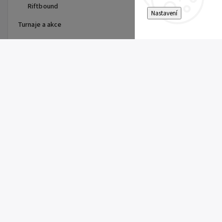
Riftbound
Nastavení
Turnaje a akce
Top 10 produktů
First Partner Illustration
Collection Series 3 - max 2ks
na zákazníka
1 099 Kč
One Piece - The Time of Battle
- Booster - OP-16
179 Kč
Pitch Black Booster
149 Kč
Riftbound Vendetta Booster
149 Kč