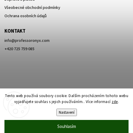
Všeobecné obchodní podmínky
Ochrana osobních údajů
KONTAKT
info
@
professoronyx.com
+420 725 759 085
Tento web používá soubory cookie. Dalším procházením tohoto webu
vyjadřujete souhlas s jejich používáním.. Více informací
zde
.
Nastavení
Copyright 2026
Professor Onyx
. Všechna práva vyhrazena.
Souhlasím
Vytvořil
Shoptet
| Design
Shoptak.cz