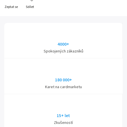
Zeptat se
Sdílet
4000+
Spokojených zákazníků
180 000+
Karet na cardmarketu
15+ let
Zkušeností