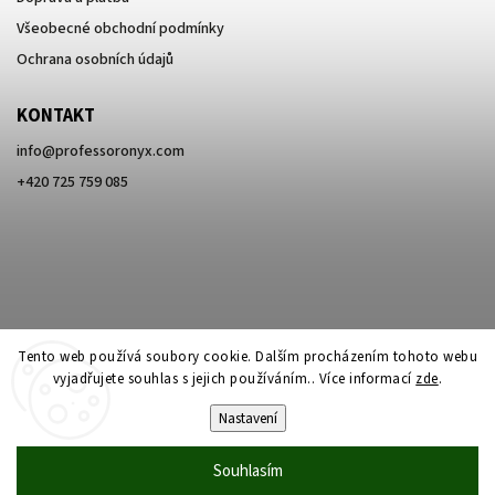
Všeobecné obchodní podmínky
Ochrana osobních údajů
KONTAKT
info
@
professoronyx.com
+420 725 759 085
Tento web používá soubory cookie. Dalším procházením tohoto webu
vyjadřujete souhlas s jejich používáním.. Více informací
zde
.
Nastavení
Copyright 2026
Professor Onyx
. Všechna práva vyhrazena.
Souhlasím
Vytvořil
Shoptet
| Design
Shoptak.cz