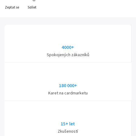
Zeptat se
Sdílet
4000+
Spokojených zákazníků
180 000+
Karet na cardmarketu
15+ let
Zkušeností