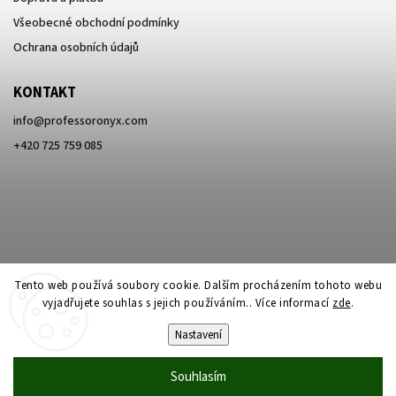
Všeobecné obchodní podmínky
Ochrana osobních údajů
KONTAKT
info
@
professoronyx.com
+420 725 759 085
Tento web používá soubory cookie. Dalším procházením tohoto webu
vyjadřujete souhlas s jejich používáním.. Více informací
zde
.
Nastavení
Copyright 2026
Professor Onyx
. Všechna práva vyhrazena.
Souhlasím
Vytvořil
Shoptet
| Design
Shoptak.cz