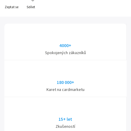
Zeptat se
Sdílet
4000+
Spokojených zákazníků
180 000+
Karet na cardmarketu
15+ let
Zkušeností