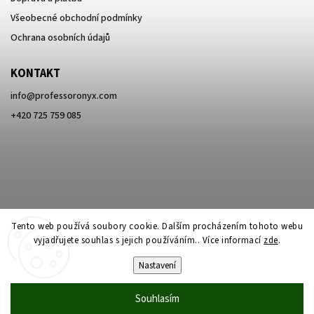
Všeobecné obchodní podmínky
Ochrana osobních údajů
KONTAKT
info
@
professoronyx.com
+420 725 759 085
Tento web používá soubory cookie. Dalším procházením tohoto webu
vyjadřujete souhlas s jejich používáním.. Více informací
zde
.
Nastavení
Copyright 2026
Professor Onyx
. Všechna práva vyhrazena.
Souhlasím
Vytvořil
Shoptet
| Design
Shoptak.cz