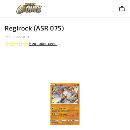
Regirock (ASR 075)
Kód:
18855/NON
Neohodnoceno