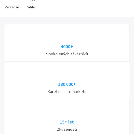
Zeptat se
Sdílet
4000+
Spokojených zákazníků
180 000+
Karet na cardmarketu
15+ let
Zkušeností