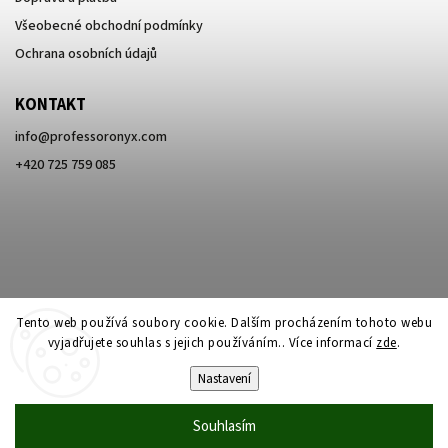
Všeobecné obchodní podmínky
Ochrana osobních údajů
KONTAKT
info
@
professoronyx.com
+420 725 759 085
Tento web používá soubory cookie. Dalším procházením tohoto webu
vyjadřujete souhlas s jejich používáním.. Více informací
zde
.
Nastavení
Copyright 2026
Professor Onyx
. Všechna práva vyhrazena.
Souhlasím
Vytvořil
Shoptet
| Design
Shoptak.cz