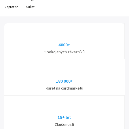
Zeptat se
Sdílet
4000+
Spokojených zákazníků
180 000+
Karet na cardmarketu
15+ let
Zkušeností