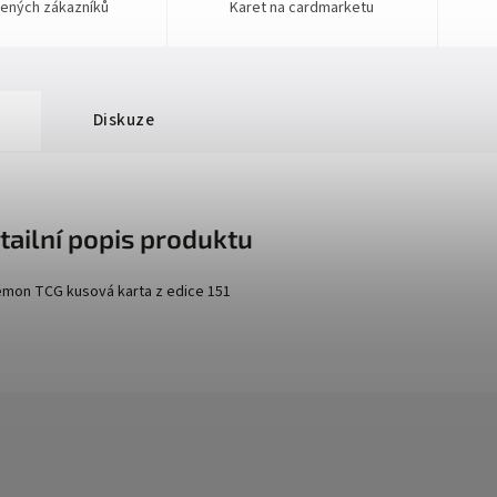
ených zákazníků
Karet na cardmarketu
Diskuze
tailní popis produktu
mon TCG kusová karta z edice
151