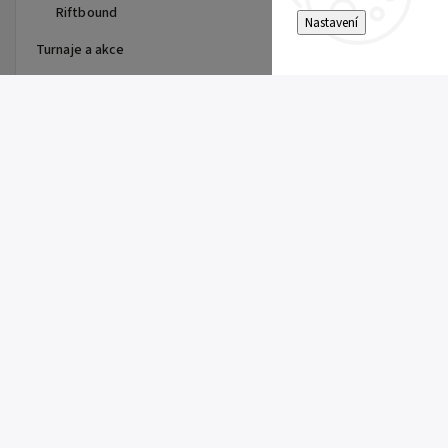
Riftbound
Nastavení
Turnaje a akce
Top 10 produktů
Dragon Shield - stránka do
alba
15 Kč
Single Toploader
5 Kč
Clemont's Quick Wit (SSP 167)
5 Kč
Pitch Black Booster
149 Kč
Super Electric Breaker Booster