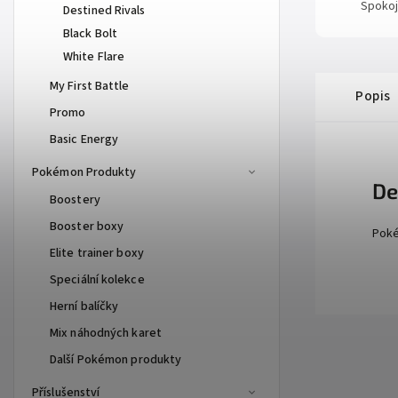
Spokoj
Destined Rivals
Black Bolt
White Flare
My First Battle
Popis
Promo
Basic Energy
Pokémon Produkty
De
Boostery
Booster boxy
Poké
Elite trainer boxy
Speciální kolekce
Herní balíčky
Mix náhodných karet
Další Pokémon produkty
Příslušenství