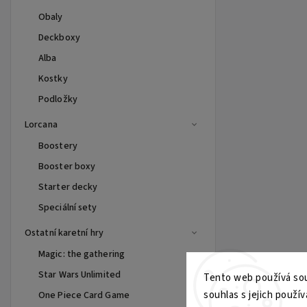
Obaly
Deckboxy
Alba
Kostky
Podložky
Lorcana
Boostery
Booster boxy
Starter decky
Speciální sety
Ostatní karetní hry
Magic: the gathering
Star Wars Unlimited
Tento web používá sou
souhlas s jejich použív
One Piece Card Game