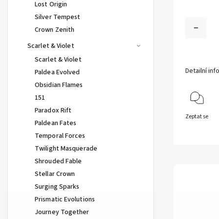
Lost Origin
Silver Tempest
Crown Zenith
Scarlet & Violet
Scarlet & Violet
Detailní in
Paldea Evolved
Obsidian Flames
151
Paradox Rift
Zeptat se
Paldean Fates
Temporal Forces
Twilight Masquerade
Shrouded Fable
Stellar Crown
Surging Sparks
Prismatic Evolutions
Journey Together