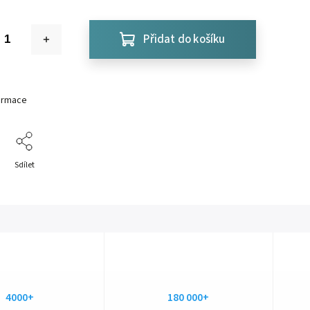
Přidat do košíku
formace
Sdílet
4000+
180 000+