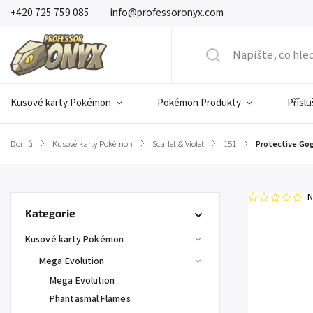
+420 725 759 085
info@professoronyx.com
Kusové karty Pokémon
Pokémon Produkty
Přísl
Domů
/
Kusové karty Pokémon
/
Scarlet & Violet
/
151
/
Protective Gog
N
Kategorie
Kusové karty Pokémon
Mega Evolution
Mega Evolution
Phantasmal Flames