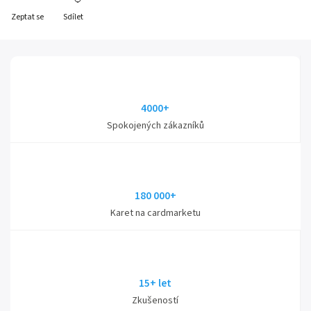
Zeptat se
Sdílet
4000+
Spokojených zákazníků
180 000+
Karet na cardmarketu
15+ let
Zkušeností