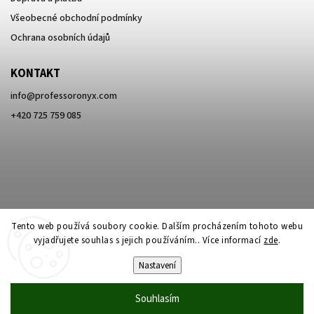
Všeobecné obchodní podmínky
Ochrana osobních údajů
KONTAKT
info
@
professoronyx.com
+420 725 759 085
Tento web používá soubory cookie. Dalším procházením tohoto webu
vyjadřujete souhlas s jejich používáním.. Více informací
zde
.
Nastavení
Copyright 2026
Professor Onyx
. Všechna práva vyhrazena.
Souhlasím
Vytvořil
Shoptet
| Design
Shoptak.cz