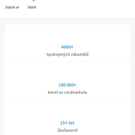
Zeptat se
Sdílet
4000+
Spokojených zákazníků
180 000+
Karet na cardmarketu
15+ let
Zkušeností