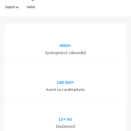
Zeptat se
Sdílet
4000+
Spokojených zákazníků
180 000+
Karet na cardmarketu
15+ let
Zkušeností