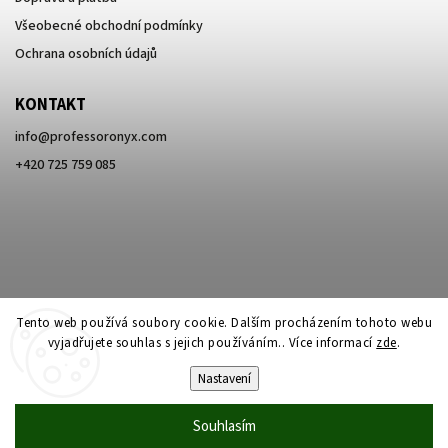
Všeobecné obchodní podmínky
Ochrana osobních údajů
KONTAKT
info
@
professoronyx.com
+420 725 759 085
Tento web používá soubory cookie. Dalším procházením tohoto webu
vyjadřujete souhlas s jejich používáním.. Více informací
zde
.
Nastavení
Copyright 2026
Professor Onyx
. Všechna práva vyhrazena.
Souhlasím
Vytvořil
Shoptet
| Design
Shoptak.cz