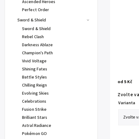
Ascended Heroes
Perfect Order
Sword & Shield
Sword & Shield
Rebel Clash
Darkness Ablaze
Champion's Path
Vivid Voltage
Shining Fates
Battle Styles
od
5 Kč
Chilling Reign
Evolving Skies
Zvolte v
Celebrations
Varianta
Fusion Strike
Brilliant Stars
Astral Radiance
Pokémon GO