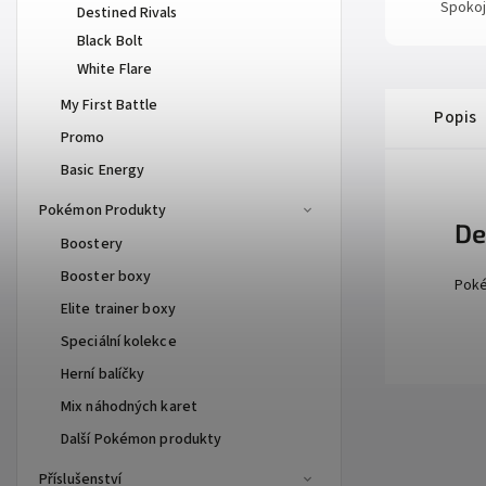
Spokoj
Destined Rivals
Black Bolt
White Flare
My First Battle
Popis
Promo
Basic Energy
Pokémon Produkty
De
Boostery
Booster boxy
Poké
Elite trainer boxy
Speciální kolekce
Herní balíčky
Mix náhodných karet
Další Pokémon produkty
Příslušenství