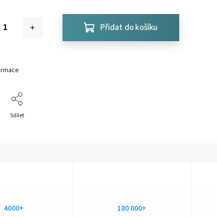
Přidat do košíku
formace
Sdílet
4000+
180 000+