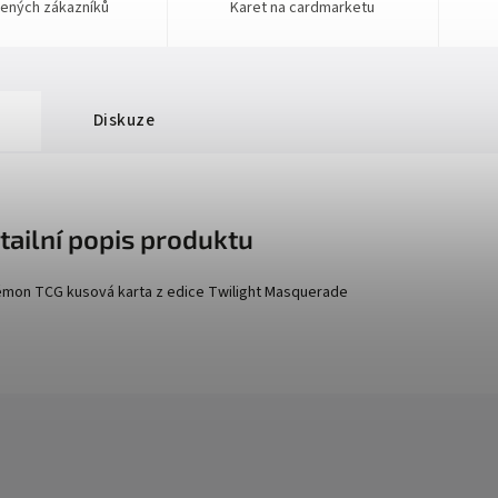
ených zákazníků
Karet na cardmarketu
Diskuze
tailní popis produktu
mon TCG kusová karta z edice
Twilight Masquerade