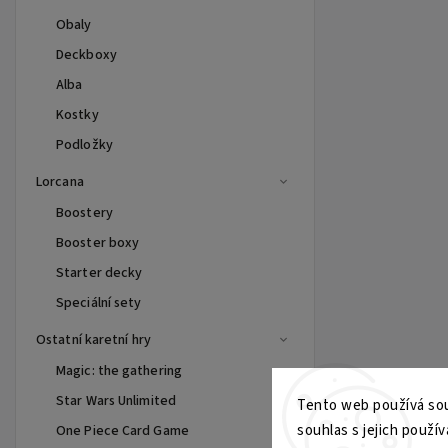
Obaly
Deckboxy
Alba
Kostky
Podložky
Lorcana
Boostery
Booster boxy
Starter decky
Speciální sety
Ostatní karetní hry
Magic: the gathering
Star Wars Unlimited
Tento web používá sou
souhlas s jejich použív
One Piece Card Game