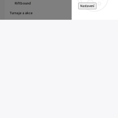
Riftbound
Nastavení
Turnaje a akce
Top 10 produktů
Dragon Shield - stránka do
alba
15 Kč
Single Toploader
5 Kč
Clemont's Quick Wit (SSP 167)
5 Kč
Pitch Black Booster
149 Kč
Super Electric Breaker Booster