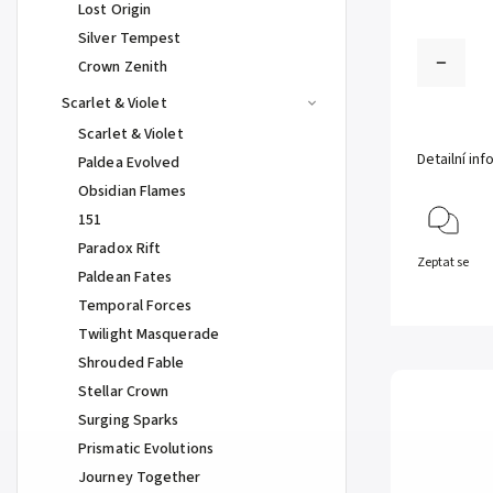
Lost Origin
Silver Tempest
Crown Zenith
Scarlet & Violet
Scarlet & Violet
Detailní in
Paldea Evolved
Obsidian Flames
151
Paradox Rift
Zeptat se
Paldean Fates
Temporal Forces
Twilight Masquerade
Shrouded Fable
Stellar Crown
Surging Sparks
Prismatic Evolutions
Journey Together