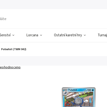
ušenství
Lorcana
Ostatní karetní hry
Turnaj
Poliwhirl (TWM 042)
eohodnoceno