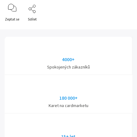
Zeptat se
Sdílet
4000+
Spokojených zákazníků
180 000+
Karet na cardmarketu
15+ let