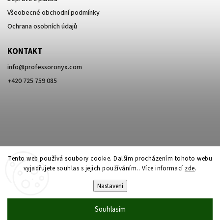
Všeobecné obchodní podmínky
Ochrana osobních údajů
KONTAKT
info
@
professoronyx.com
+420 725 759 085
Tento web používá soubory cookie. Dalším procházením tohoto webu
vyjadřujete souhlas s jejich používáním.. Více informací
zde
.
Nastavení
Copyright 2026
Professor Onyx
. Všechna práva vyhrazena.
Souhlasím
Vytvořil
Shoptet
| Design
Shoptak.cz