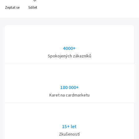
Zeptat se
Sdílet
4000+
Spokojených zákazníků
180 000+
Karet na cardmarketu
15+ let
Zkušeností