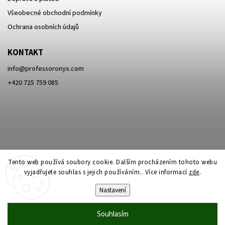
Všeobecné obchodní podmínky
Ochrana osobních údajů
KONTAKT
info
@
professoronyx.com
+420 725 759 085
Tento web používá soubory cookie. Dalším procházením tohoto webu
vyjadřujete souhlas s jejich používáním.. Více informací
zde
.
Nastavení
Copyright 2026
Professor Onyx
. Všechna práva vyhrazena.
Souhlasím
Vytvořil
Shoptet
| Design
Shoptak.cz