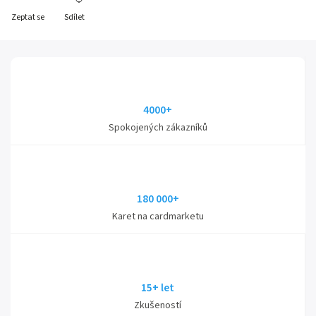
Zeptat se
Sdílet
4000+
Spokojených zákazníků
180 000+
Karet na cardmarketu
15+ let
Zkušeností