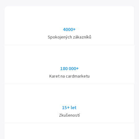
4000+
Spokojených zákazníků
180 000+
Karet na cardmarketu
15+ let
Zkušeností