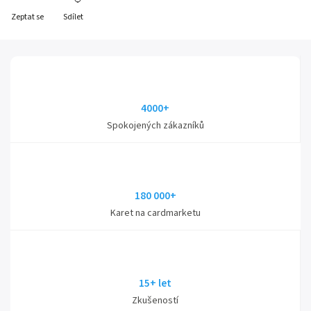
Zeptat se
Sdílet
4000+
Spokojených zákazníků
180 000+
Karet na cardmarketu
15+ let
Zkušeností