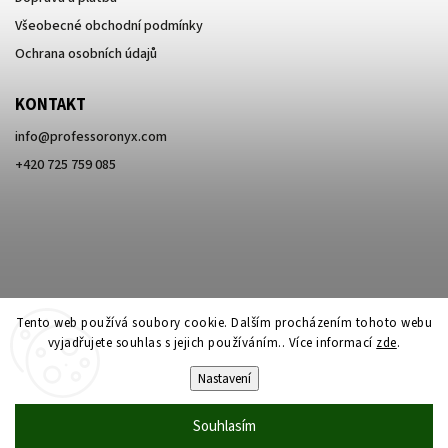
Všeobecné obchodní podmínky
Ochrana osobních údajů
KONTAKT
info
@
professoronyx.com
+420 725 759 085
Tento web používá soubory cookie. Dalším procházením tohoto webu
vyjadřujete souhlas s jejich používáním.. Více informací
zde
.
Nastavení
Copyright 2026
Professor Onyx
. Všechna práva vyhrazena.
Souhlasím
Vytvořil
Shoptet
| Design
Shoptak.cz