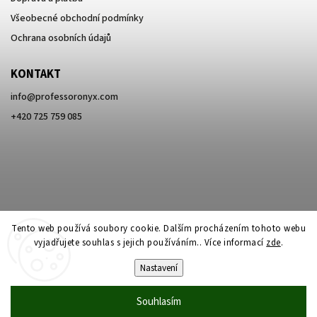
Všeobecné obchodní podmínky
Ochrana osobních údajů
KONTAKT
info
@
professoronyx.com
+420 725 759 085
Tento web používá soubory cookie. Dalším procházením tohoto webu
vyjadřujete souhlas s jejich používáním.. Více informací
zde
.
Nastavení
Copyright 2026
Professor Onyx
. Všechna práva vyhrazena.
Souhlasím
Vytvořil
Shoptet
| Design
Shoptak.cz