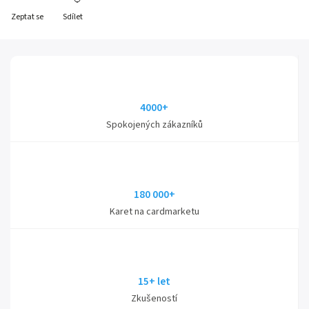
Zeptat se
Sdílet
4000+
Spokojených zákazníků
180 000+
Karet na cardmarketu
15+ let
Zkušeností