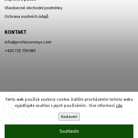
Všeobecné obchodní podmínky
Ochrana osobních údajů
KONTAKT
info
@
professoronyx.com
+420 725 759 085
Tento web používá soubory cookie. Dalším procházením tohoto webu
vyjadřujete souhlas s jejich používáním.. Více informací
zde
.
Nastavení
Copyright 2026
Professor Onyx
. Všechna práva vyhrazena.
Souhlasím
Vytvořil
Shoptet
| Design
Shoptak.cz