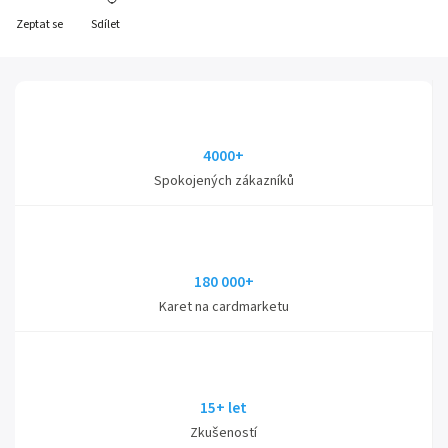
Zeptat se
Sdílet
4000+
Spokojených zákazníků
180 000+
Karet na cardmarketu
15+ let
Zkušeností