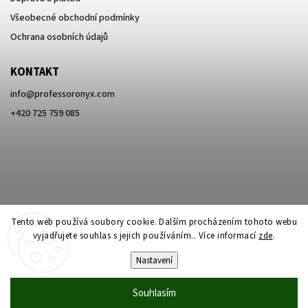
Všeobecné obchodní podmínky
Ochrana osobních údajů
KONTAKT
info
@
professoronyx.com
+420 725 759 085
Tento web používá soubory cookie. Dalším procházením tohoto webu
vyjadřujete souhlas s jejich používáním.. Více informací
zde
.
Nastavení
Copyright 2026
Professor Onyx
. Všechna práva vyhrazena.
Souhlasím
Vytvořil
Shoptet
| Design
Shoptak.cz