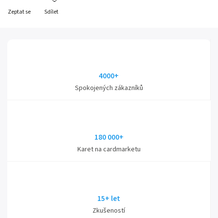
Zeptat se
Sdílet
4000+
Spokojených zákazníků
180 000+
Karet na cardmarketu
15+ let
Zkušeností