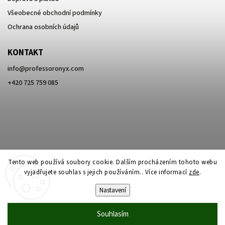
Všeobecné obchodní podmínky
Ochrana osobních údajů
KONTAKT
info
@
professoronyx.com
+420 725 759 085
Tento web používá soubory cookie. Dalším procházením tohoto webu
vyjadřujete souhlas s jejich používáním.. Více informací
zde
.
Nastavení
Copyright 2026
Professor Onyx
. Všechna práva vyhrazena.
Souhlasím
Vytvořil
Shoptet
| Design
Shoptak.cz