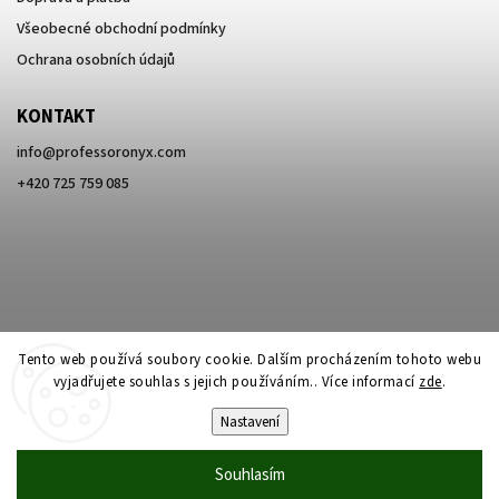
Všeobecné obchodní podmínky
Ochrana osobních údajů
KONTAKT
info
@
professoronyx.com
+420 725 759 085
Tento web používá soubory cookie. Dalším procházením tohoto webu
vyjadřujete souhlas s jejich používáním.. Více informací
zde
.
Nastavení
Copyright 2026
Professor Onyx
. Všechna práva vyhrazena.
Souhlasím
Vytvořil
Shoptet
| Design
Shoptak.cz