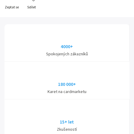
Zeptat se
Sdílet
4000+
Spokojených zákazníků
180 000+
Karet na cardmarketu
15+ let
Zkušeností