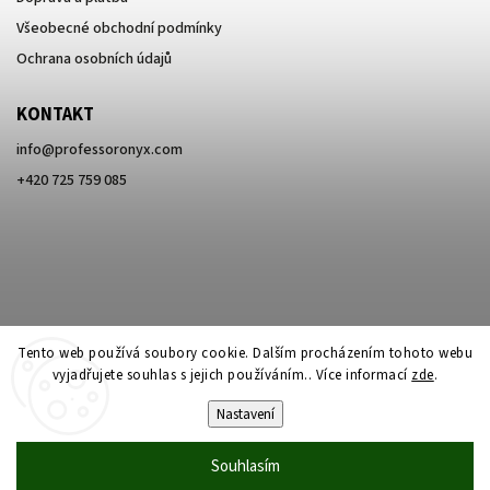
Všeobecné obchodní podmínky
Ochrana osobních údajů
KONTAKT
info
@
professoronyx.com
+420 725 759 085
Tento web používá soubory cookie. Dalším procházením tohoto webu
vyjadřujete souhlas s jejich používáním.. Více informací
zde
.
Nastavení
Copyright 2026
Professor Onyx
. Všechna práva vyhrazena.
Souhlasím
Vytvořil
Shoptet
| Design
Shoptak.cz