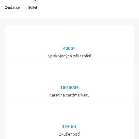
Zeptat se
Sdílet
4000+
Spokojených zákazníků
180 000+
Karet na cardmarketu
15+ let
Zkušeností