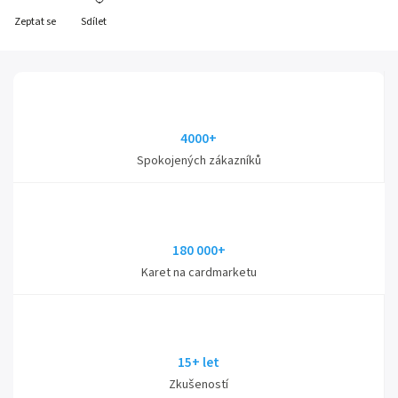
Zeptat se
Sdílet
4000+
Spokojených zákazníků
180 000+
Karet na cardmarketu
15+ let
Zkušeností