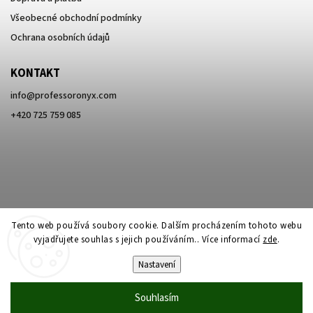
Všeobecné obchodní podmínky
Ochrana osobních údajů
KONTAKT
info
@
professoronyx.com
+420 725 759 085
Tento web používá soubory cookie. Dalším procházením tohoto webu
vyjadřujete souhlas s jejich používáním.. Více informací
zde
.
Nastavení
Copyright 2026
Professor Onyx
. Všechna práva vyhrazena.
Souhlasím
Vytvořil
Shoptet
| Design
Shoptak.cz