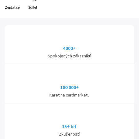
Zeptat se
Sdílet
4000+
Spokojených zákazníků
180 000+
Karet na cardmarketu
15+ let
Zkušeností