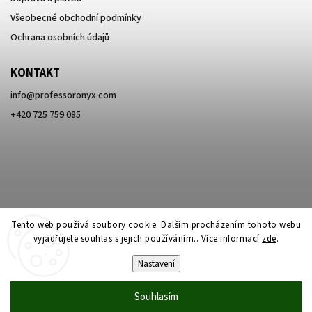
Všeobecné obchodní podmínky
Ochrana osobních údajů
KONTAKT
info
@
professoronyx.com
+420 725 759 085
Tento web používá soubory cookie. Dalším procházením tohoto webu
vyjadřujete souhlas s jejich používáním.. Více informací
zde
.
Nastavení
Copyright 2026
Professor Onyx
. Všechna práva vyhrazena.
Souhlasím
Vytvořil
Shoptet
| Design
Shoptak.cz