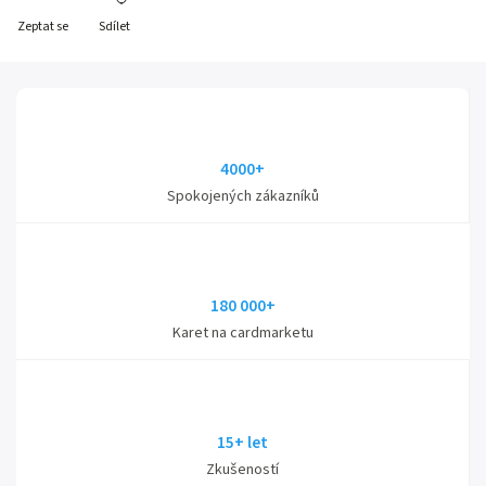
Zeptat se
Sdílet
4000+
Spokojených zákazníků
180 000+
Karet na cardmarketu
15+ let
Zkušeností