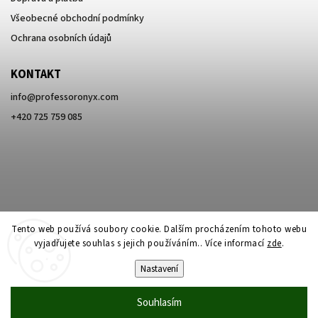
Všeobecné obchodní podmínky
Ochrana osobních údajů
KONTAKT
info
@
professoronyx.com
+420 725 759 085
Tento web používá soubory cookie. Dalším procházením tohoto webu
vyjadřujete souhlas s jejich používáním.. Více informací
zde
.
Nastavení
Copyright 2026
Professor Onyx
. Všechna práva vyhrazena.
Souhlasím
Vytvořil
Shoptet
| Design
Shoptak.cz