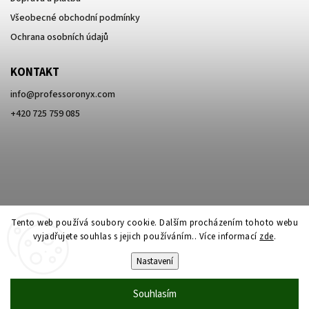
Všeobecné obchodní podmínky
Ochrana osobních údajů
KONTAKT
info
@
professoronyx.com
+420 725 759 085
Tento web používá soubory cookie. Dalším procházením tohoto webu
vyjadřujete souhlas s jejich používáním.. Více informací
zde
.
Nastavení
Copyright 2026
Professor Onyx
. Všechna práva vyhrazena.
Souhlasím
Vytvořil
Shoptet
| Design
Shoptak.cz