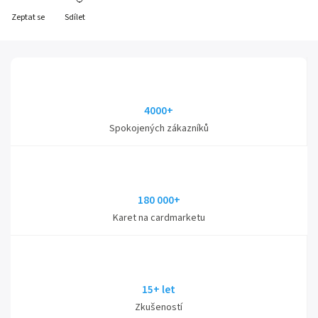
Zeptat se
Sdílet
4000+
Spokojených zákazníků
180 000+
Karet na cardmarketu
15+ let
Zkušeností