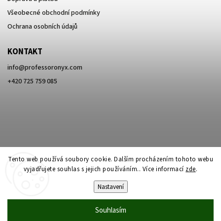
Všeobecné obchodní podmínky
Ochrana osobních údajů
KONTAKT
info
@
professoronyx.com
+420 725 759 085
Tento web používá soubory cookie. Dalším procházením tohoto webu
vyjadřujete souhlas s jejich používáním.. Více informací
zde
.
Nastavení
Copyright 2026
Professor Onyx
. Všechna práva vyhrazena.
Souhlasím
Vytvořil
Shoptet
| Design
Shoptak.cz