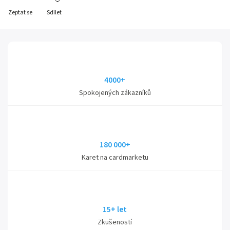
Zeptat se
Sdílet
4000+
Spokojených zákazníků
180 000+
Karet na cardmarketu
15+ let
Zkušeností