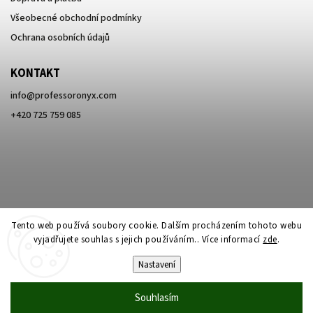
Všeobecné obchodní podmínky
Ochrana osobních údajů
KONTAKT
info
@
professoronyx.com
+420 725 759 085
Tento web používá soubory cookie. Dalším procházením tohoto webu
vyjadřujete souhlas s jejich používáním.. Více informací
zde
.
Nastavení
Copyright 2026
Professor Onyx
. Všechna práva vyhrazena.
Souhlasím
Vytvořil
Shoptet
| Design
Shoptak.cz