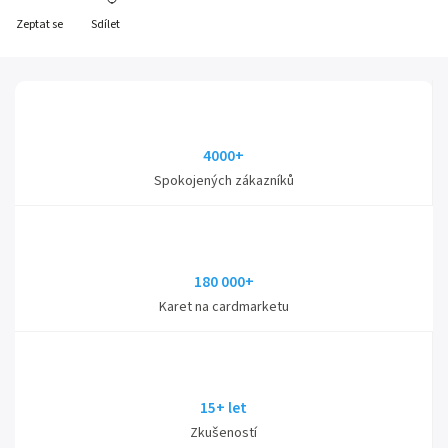
Zeptat se
Sdílet
4000+
Spokojených zákazníků
180 000+
Karet na cardmarketu
15+ let
Zkušeností