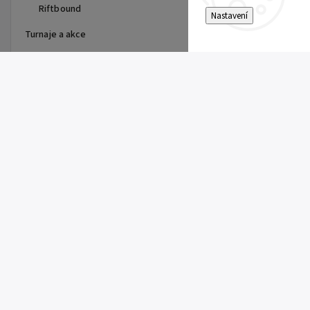
Riftbound
Nastavení
Turnaje a akce
Top 10 produktů
Dragon Shield - stránka do
alba
15 Kč
Single Toploader
5 Kč
Clemont's Quick Wit (SSP 167)
5 Kč
Pitch Black Booster
149 Kč
Super Electric Breaker Booster