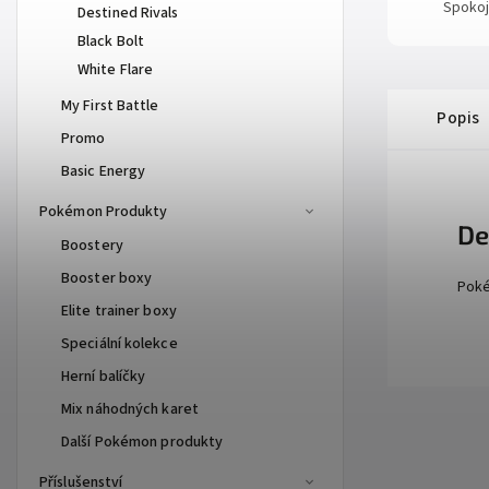
Spokoj
Destined Rivals
Black Bolt
White Flare
My First Battle
Popis
Promo
Basic Energy
Pokémon Produkty
De
Boostery
Booster boxy
Poké
Elite trainer boxy
Speciální kolekce
Herní balíčky
Mix náhodných karet
Další Pokémon produkty
Příslušenství