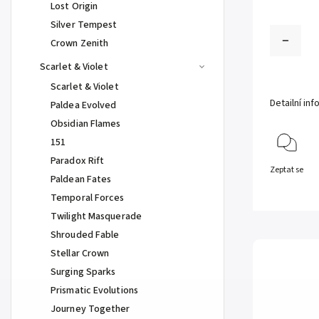
Lost Origin
Silver Tempest
Crown Zenith
Scarlet & Violet
Scarlet & Violet
Detailní in
Paldea Evolved
Obsidian Flames
151
Paradox Rift
Zeptat se
Paldean Fates
Temporal Forces
Twilight Masquerade
Shrouded Fable
Stellar Crown
Surging Sparks
Prismatic Evolutions
Journey Together