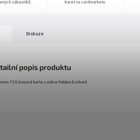
ených zákazníků
Karet na cardmarketu
Diskuze
tailní popis produktu
mon TCG kusová karta z edice
Paldea Evolved