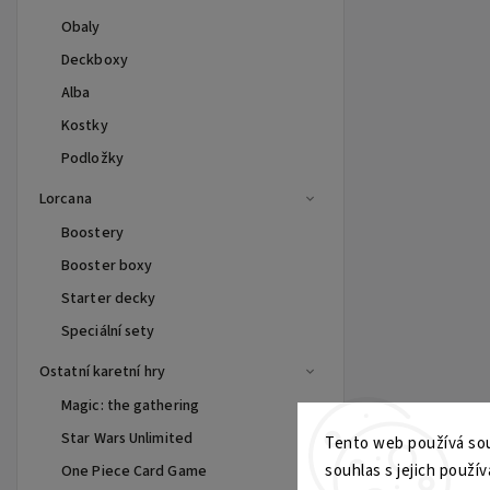
Obaly
Deckboxy
Alba
Kostky
Podložky
Lorcana
Boostery
Booster boxy
Starter decky
Speciální sety
Ostatní karetní hry
Magic: the gathering
Star Wars Unlimited
Tento web používá sou
souhlas s jejich použív
One Piece Card Game