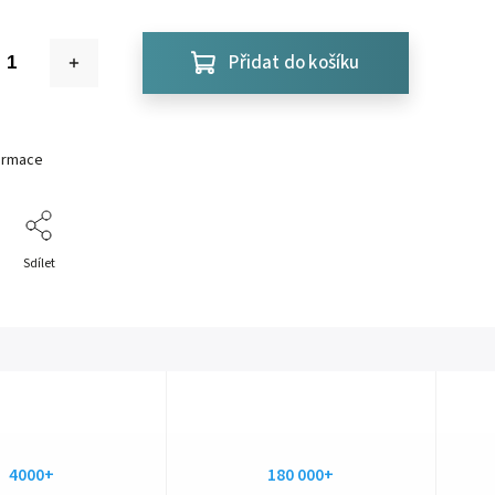
Přidat do košíku
formace
Sdílet
4000+
180 000+