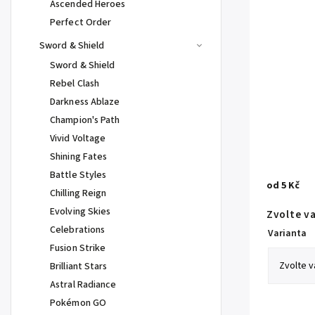
Ascended Heroes
Perfect Order
Sword & Shield
Sword & Shield
Rebel Clash
Darkness Ablaze
Champion's Path
Vivid Voltage
Shining Fates
Battle Styles
od
5 Kč
Chilling Reign
Evolving Skies
Zvolte v
Celebrations
Varianta
Fusion Strike
Brilliant Stars
Astral Radiance
Pokémon GO