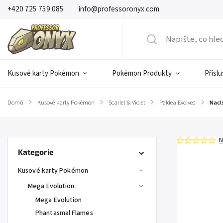
+420 725 759 085
info@professoronyx.com
Kusové karty Pokémon
Pokémon Produkty
Přísl
Domů
/
Kusové karty Pokémon
/
Scarlet & Violet
/
Paldea Evolved
/
Nacl
N
Kategorie
Kusové karty Pokémon
Mega Evolution
Mega Evolution
Phantasmal Flames