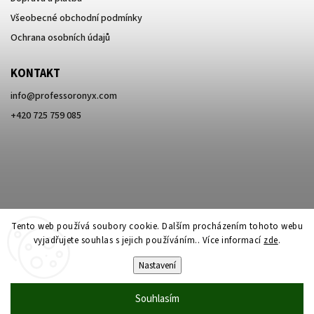
Všeobecné obchodní podmínky
Ochrana osobních údajů
KONTAKT
info
@
professoronyx.com
+420 725 759 085
Tento web používá soubory cookie. Dalším procházením tohoto webu
vyjadřujete souhlas s jejich používáním.. Více informací
zde
.
Nastavení
Copyright 2026
Professor Onyx
. Všechna práva vyhrazena.
Souhlasím
Vytvořil
Shoptet
| Design
Shoptak.cz