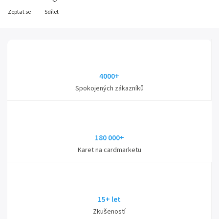
Zeptat se
Sdílet
4000+
Spokojených zákazníků
180 000+
Karet na cardmarketu
15+ let
Zkušeností